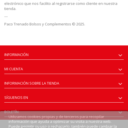
electrónico que nos facilito al registrarse como cliente en nuestra
tienda.
---
Paco Trenado Bolsos y Complementos © 2025.
INFORMACIÓN
MI CUENTA
INFORMACIÓN SOBRE LA TIENDA
SÍGUENOS EN
BOLETÍN
Utilizamos cookies propias y de terceros para recopilar
información que ayuda a optimizar su visita a nuestra web.
Puede permitir su uso o rechazarlo, también puede cambiar la