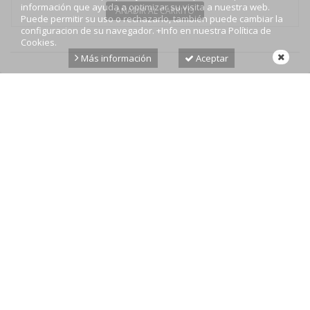
información que ayuda a optimizar su visita a nuestra web.
AÑADIR AL CARRITO
Puede permitir su uso o rechazarlo, también puede cambiar la
configuracion de su navegador. +Info en nuestra Política de
Cookies.
Más información
Aceptar
INFORMACIÓN
MI CUENTA
INFORMACIÓN SOBRE LA TIENDA
SÍGUENOS EN
BOLETÍN
© 2022 Paco Trenado | Bolsos y Complementos