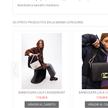
Bandolera tamaño mediano.
30 OTROS PRODUCTOS EN LA MISMA CATEGORÍA:
HIA
BANDOLERA LOLA CASADEMUNT
BANDOLERA LOLA 
ELEGANCE BEIGE
ELEGANCE N
119,00 €
119,00 €
AÑADIR AL CARRITO
AÑADIR AL CA