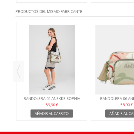
PRODUCTOS DEL MISMO FABRICANTE
KON
BANDOLERA 02 ANEKKE SOPHIA
BANDOLERA 06 AN
59,90 €
58,90 €
AÑADIR AL CARRITO
AÑADIR AL CA