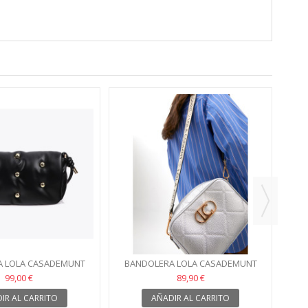
BA
 LOLA CASADEMUNT
BANDOLERA LOLA CASADEMUNT
ARIS NEGRO
BASIC PLATA
99,00 €
89,90 €
IR AL CARRITO
AÑADIR AL CARRITO