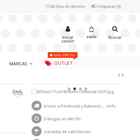
Mi lista de deseos
Comparar
(
0
)
vacío
Iniciar
Buscar
sesión
hasta 50% Dto.
OUTLET
MARCAS
Envíos a Península y Baleares ...
+info
Entregas en 48/72h
Garantía de satisfacción