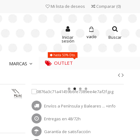
Mi lista de deseos
Comparar
(
0
)
vacío
Iniciar
Buscar
sesión
hasta 50% Dto.
OUTLET
MARCAS
Envíos a Península y Baleares ...
+info
Entregas en 48/72h
Garantía de satisfacción