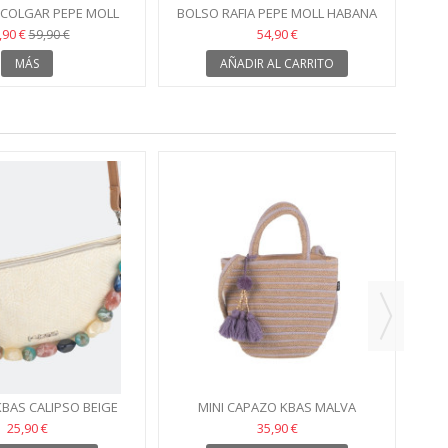
 COLGAR PEPE MOLL
BOLSO RAFIA PEPE MOLL HABANA
ANDY ROSA
,90 €
54,90 €
59,90 €
MÁS
AÑADIR AL CARRITO
KBAS CALIPSO BEIGE
MINI CAPAZO KBAS MALVA
25,90 €
35,90 €