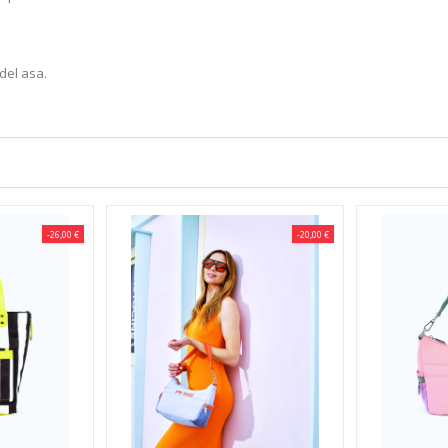
del asa.
-26,00 €
-20,00 €