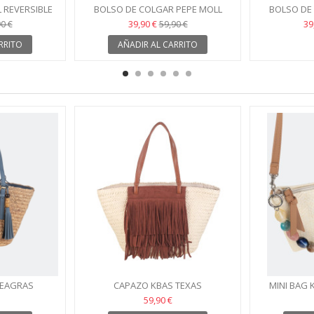
 REVERSIBLE
BOLSO DE COLGAR PEPE MOLL
BOLSO DE
CANDY AZUL
C
39,90 €
39
0 €
59,90 €
RRITO
AÑADIR AL CARRITO
SEAGRAS
CAPAZO KBAS TEXAS
MINI BAG 
59,90 €