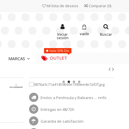
Mi lista de deseos
Comparar
(
0
)
vacío
Iniciar
Buscar
sesión
hasta 50% Dto.
OUTLET
MARCAS
Envíos a Península y Baleares ...
+info
Entregas en 48/72h
Garantía de satisfacción