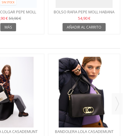
SIN STOCK
 COLGAR PEPE MOLL
BOLSO RAFIA PEPE MOLL HABANA
ANDY ROSA
,90 €
54,90 €
59,90 €
MÁS
AÑADIR AL CARRITO
BA
 LOLA CASADEMUNT
BANDOLERA LOLA CASADEMUNT