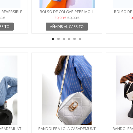
 REVERSIBLE
BOLSO DE COLGAR PEPE MOLL
BOLSO DE
CANDY AZUL
C
39,90 €
39
0 €
59,90 €
RRITO
AÑADIR AL CARRITO
CASADEMUNT
BANDOLERA LOLA CASADEMUNT
BANDOLERA