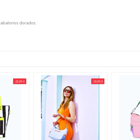
n abalorios dorados.
-26,00 €
-20,00 €