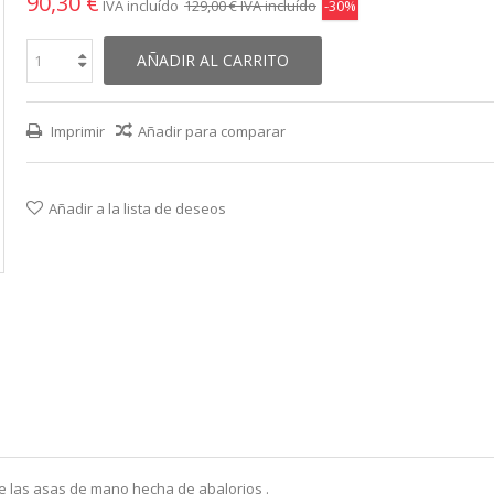
90,30 €
IVA incluído
129,00 €
IVA incluído
-30%
AÑADIR AL CARRITO
Imprimir
Añadir para comparar
Añadir a la lista de deseos
 de las asas de mano hecha de abalorios .