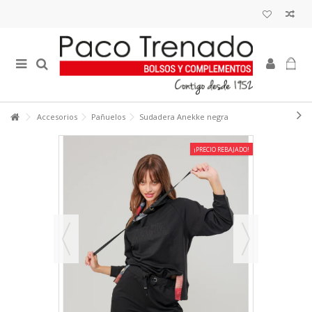
Accesorios
Pañuelos
Sudadera Anekke negra
¡PRECIO REBAJADO!