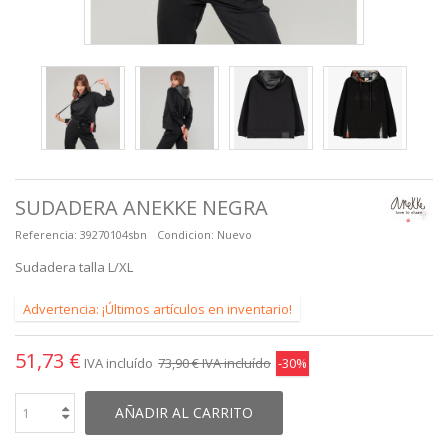
SUDADERA ANEKKE NEGRA
Referencia:
39270104sbn
Condicion:
Nuevo
Sudadera talla L/XL
Advertencia: ¡Últimos artículos en inventario!
51,73 €
IVA incluído
73,90 €
IVA incluído
-30%
AÑADIR AL CARRITO